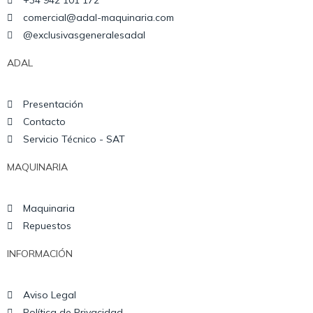
+34 942 101 172
comercial@adal-maquinaria.com
@exclusivasgeneralesadal
ADAL
Presentación
Contacto
Servicio Técnico - SAT
MAQUINARIA
Maquinaria
Repuestos
INFORMACIÓN
Aviso Legal
Política de Privacidad