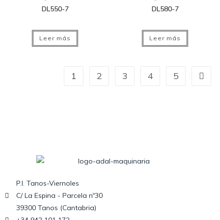
DL550-7
DL580-7
Leer más
Leer más
1
2
3
4
5
P.I. Tanos-Viernoles
C/ La Espina - Parcela nº30
39300 Tanos (Cantabria)