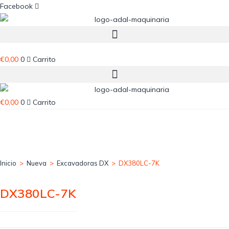
Ir
Facebook
al
contenido
€
0,00
0
Carrito
€
0,00
0
Carrito
Inicio
>
Nueva
>
Excavadoras DX
>
DX380LC-7K
DX380LC-7K