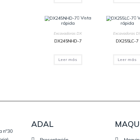
Vista
V
rápida
rápida
Excavadoras DX
Excavadoras D
DX245NHD-7
DX255LC-7
Leer más
Leer más
ADAL
MAQU
a nº30
ria)
Presentación
Maquin