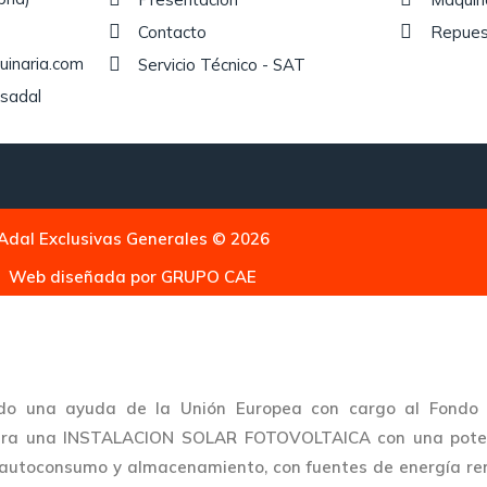
Contacto
Repues
uinaria.com
Servicio Técnico - SAT
sadal
Adal Exclusivas Generales © 2026
Web diseñada por
GRUPO CAE
o una ayuda de la Unión Europea con cargo al Fondo N
, para una INSTALACION SOLAR FOTOVOLTAICA con una pote
 autoconsumo y almacenamiento, con fuentes de energía re