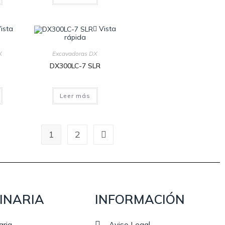
ista
Vista
rápida
X
Excavadoras DX
DX300LC-7 SLR
Leer más
1
2
INARIA
INFORMACIÓN
aria
Aviso Legal