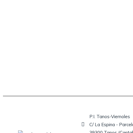
P.I. Tanos-Viernoles
C/ La Espina - Parcel
39300 Tanos (Cantab