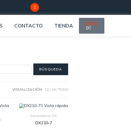
€
0,00
S
CONTACTO
TIENDA
0
VISUALIZACIÓN:
12
24
TODO
Vista
Vista rápida
Excavadoras DX
X
DX210-7