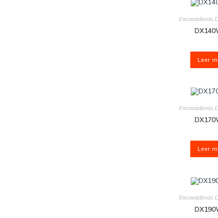
Excavadoras 
DX140
Leer 
Excavadoras 
DX170
Leer 
Excavadoras 
DX190