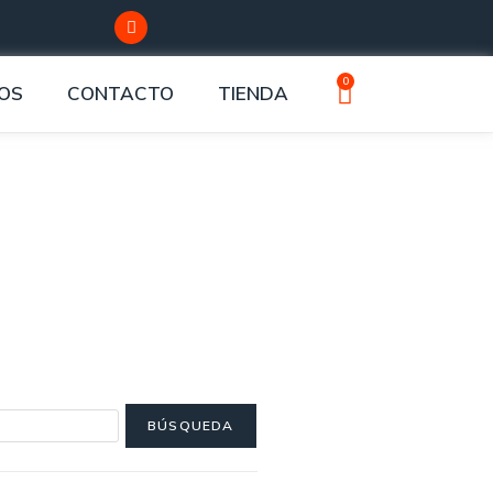
0
OS
CONTACTO
TIENDA