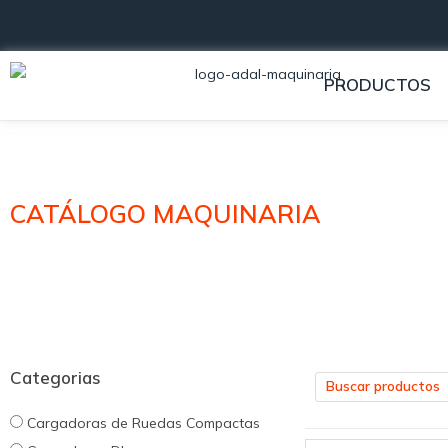
PRODUCTOS
CATÁLOGO MAQUINARIA
Categorias
Cargadoras de Ruedas Compactas