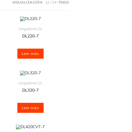
VISUALIZACIÓN:
12
24
TODO
Cargadoras DL
DL220-7
Leer más
Cargadoras DL
DL320-7
Leer más