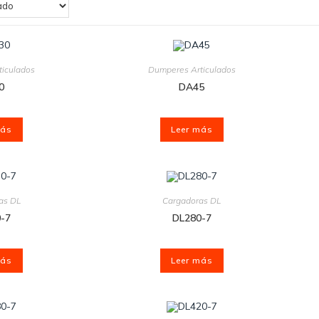
ticulados
Dumperes Articulados
0
DA45
más
Leer más
as DL
Cargadoras DL
-7
DL280-7
más
Leer más